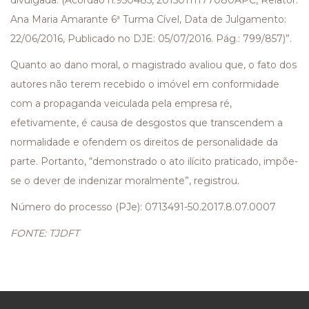
divulgada. (Acórdão n.950485, 20150111177080APC, Relator:
Ana Maria Amarante 6ª Turma Cível, Data de Julgamento:
22/06/2016, Publicado no DJE: 05/07/2016. Pág.: 799/857)”.
Quanto ao dano moral, o magistrado avaliou que, o fato dos
autores não terem recebido o imóvel em conformidade
com a propaganda veiculada pela empresa ré,
efetivamente, é causa de desgostos que transcendem a
normalidade e ofendem os direitos de personalidade da
parte. Portanto, “demonstrado o ato ilícito praticado, impõe-
se o dever de indenizar moralmente”, registrou.
Número do processo (PJe): 0713491-50.2017.8.07.0007
FONTE: TJDFT