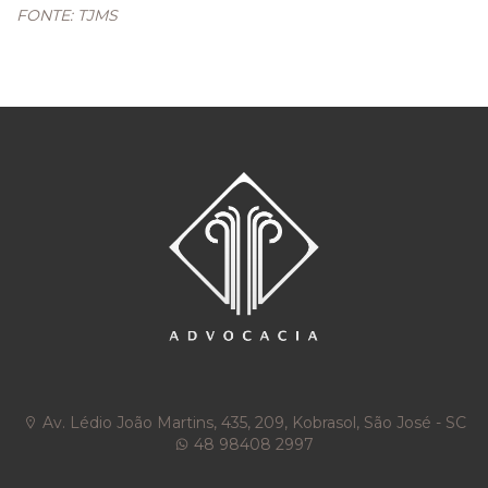
FONTE: TJMS
Av. Lédio João Martins, 435, 209, Kobrasol, São José - SC
48 98408 2997